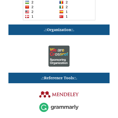
.::Organization::.
.::Reference Tools::.