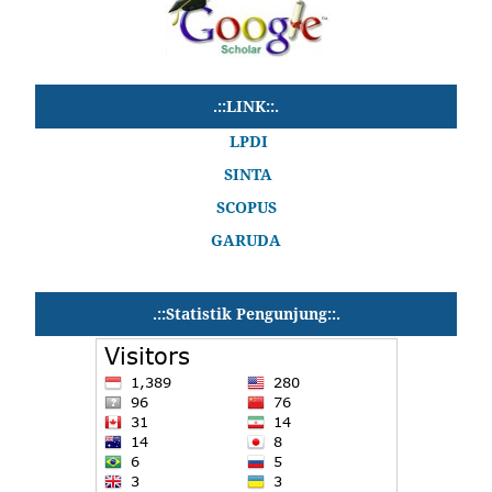
.::LINK::.
LPDI
SINTA
SCOPUS
GARUDA
.::Statistik Pengunjung::.