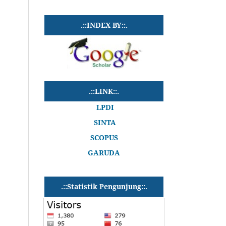
.::INDEX BY::.
.::LINK::.
LPDI
SINTA
SCOPUS
GARUDA
.::Statistik Pengunjung::.