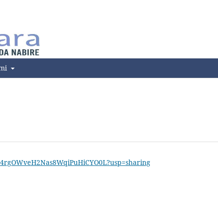
ami
GvDK4rgOWveH2Nas8WqiPuHiCYO0L?usp=sharing