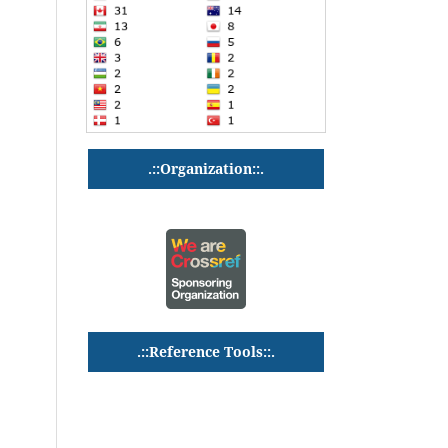
.::Organization::.
.::Reference Tools::.